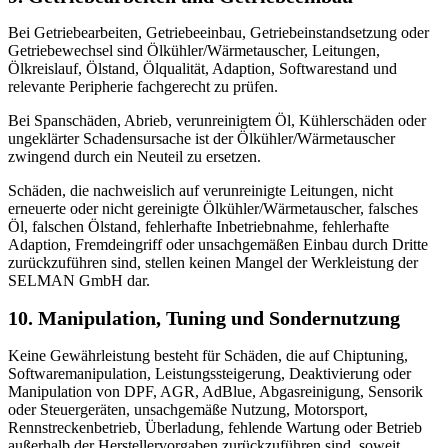
Bei Getriebearbeiten, Getriebeeinbau, Getriebeinstandsetzung oder
Getriebewechsel sind Ölkühler/Wärmetauscher, Leitungen,
Ölkreislauf, Ölstand, Ölqualität, Adaption, Softwarestand und
relevante Peripherie fachgerecht zu prüfen.
Bei Spanschäden, Abrieb, verunreinigtem Öl, Kühlerschäden oder
ungeklärter Schadensursache ist der Ölkühler/Wärmetauscher
zwingend durch ein Neuteil zu ersetzen.
Schäden, die nachweislich auf verunreinigte Leitungen, nicht
erneuerte oder nicht gereinigte Ölkühler/Wärmetauscher, falsches
Öl, falschen Ölstand, fehlerhafte Inbetriebnahme, fehlerhafte
Adaption, Fremdeingriff oder unsachgemäßen Einbau durch Dritte
zurückzuführen sind, stellen keinen Mangel der Werkleistung der
SELMAN GmbH dar.
10. Manipulation, Tuning und Sondernutzung
Keine Gewährleistung besteht für Schäden, die auf Chiptuning,
Softwaremanipulation, Leistungssteigerung, Deaktivierung oder
Manipulation von DPF, AGR, AdBlue, Abgasreinigung, Sensorik
oder Steuergeräten, unsachgemäße Nutzung, Motorsport,
Rennstreckenbetrieb, Überladung, fehlende Wartung oder Betrieb
außerhalb der Herstellervorgaben zurückzuführen sind, soweit